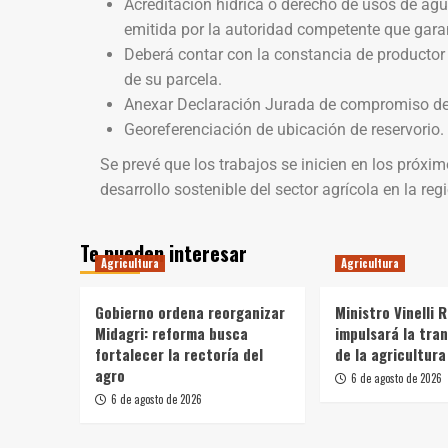
Acreditación hídrica o derecho de usos de agu
emitida por la autoridad competente que garant
Deberá contar con la constancia de productor 
de su parcela.
Anexar Declaración Jurada de compromiso de 
Georeferenciación de ubicación de reservorio.
Se prevé que los trabajos se inicien en los próx
desarrollo sostenible del sector agrícola en la reg
Te pueden interesar
Agricultura
Agricultura
Gobierno ordena reorganizar
Ministro Vinelli 
Midagri: reforma busca
impulsará la tra
fortalecer la rectoría del
de la agricultura
agro
6 de agosto de 2026
6 de agosto de 2026