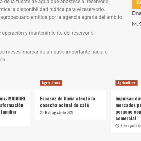
a de la fuente de agua que abastece al reservorio,
C
ice la disponibilidad hídrica para el reservorio.
Ema
agropecuario emitida por la agencia agraria del ámbito
M. 
operación y mantenimiento del reservorio.
imos meses, marcando un paso importante hacia el
ión.
Agricultura
Agricultura
Ruiz: MIDAGRI
Escasez de lluvia afectó la
Impulsan div
nsformación
cosecha actual de café
mercados p
 familiar
peruano con
6 de agosto de 2026
comercial
6 de agosto d