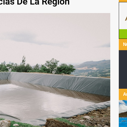
cias De La Región
Nu
A