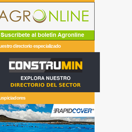
estro directorio especializado
uspiciadores