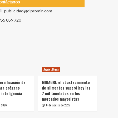
ontáctanos
il: publicidad@dipromin.com
955 059 720
Agricultura
ersificación de
MIDAGRI: el abastecimiento
ara orégano
de alimentos superó hoy las
 inteligencia
7 mil toneladas en los
mercados mayoristas
e 2026
6 de agosto de 2026