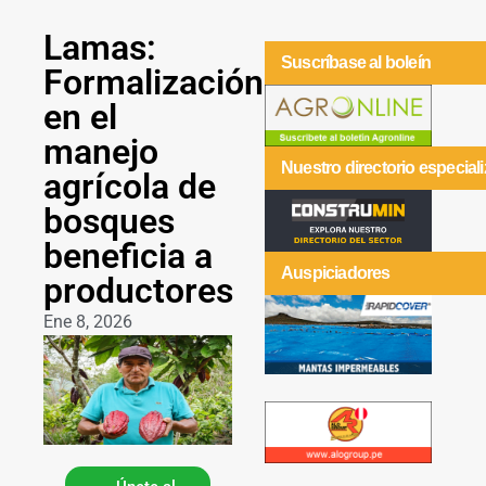
Lamas:
Suscríbase al boleín
Formalización
en el
manejo
Nuestro directorio especial
agrícola de
bosques
beneficia a
Auspiciadores
productores
Ene 8, 2026