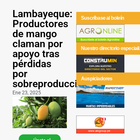
Lambayeque:
Suscríbase al boleín
Productores
de mango
claman por
Nuestro directorio especial
apoyo tras
pérdidas
por
Auspiciadores
sobreproducción
Ene 23, 2025