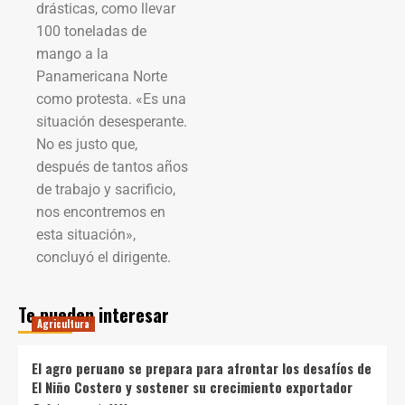
drásticas, como llevar
100 toneladas de
mango a la
Panamericana Norte
como protesta. «Es una
situación desesperante.
No es justo que,
después de tantos años
de trabajo y sacrificio,
nos encontremos en
esta situación»,
concluyó el dirigente.
Te pueden interesar
Agricultura
El agro peruano se prepara para afrontar los desafíos de
El Niño Costero y sostener su crecimiento exportador