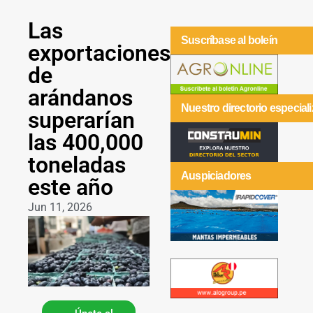
Las
Suscríbase al boleín
exportaciones
de
arándanos
Nuestro directorio especial
superarían
las 400,000
toneladas
Auspiciadores
este año
Jun 11, 2026