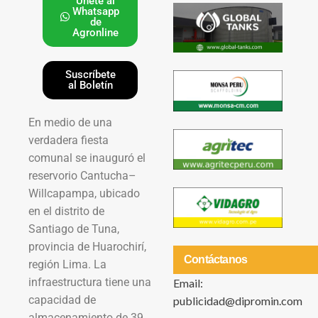
Únete al
Whatsapp
de
Agronline
Suscríbete
al Boletín
En medio de una
verdadera fiesta
comunal se inauguró el
reservorio Cantucha–
Willcapampa, ubicado
en el distrito de
Santiago de Tuna,
provincia de Huarochirí,
Contáctanos
región Lima. La
infraestructura tiene una
Email:
capacidad de
publicidad@dipromin.com
almacenamiento de 39