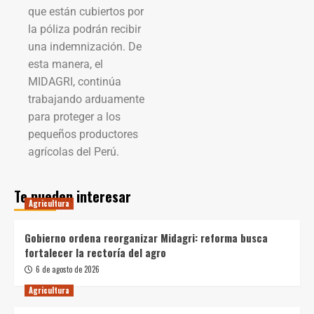
que están cubiertos por
la póliza podrán recibir
una indemnización. De
esta manera, el
MIDAGRI, continúa
trabajando arduamente
para proteger a los
pequeños productores
agrícolas del Perú.
Te pueden interesar
Agricultura
Gobierno ordena reorganizar Midagri: reforma busca
fortalecer la rectoría del agro
6 de agosto de 2026
Agricultura