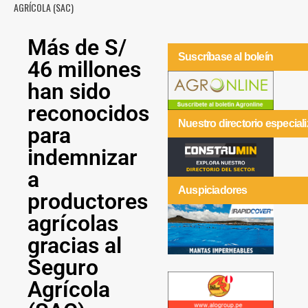
AGRÍCOLA (SAC)
Más de S/
Suscríbase al boleín
46 millones
han sido
reconocidos
Nuestro directorio especial
para
indemnizar
a
Auspiciadores
productores
agrícolas
gracias al
Seguro
Agrícola