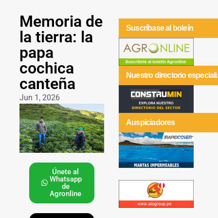
Memoria de
Suscríbase al boleín
la tierra: la
papa
cochica
Nuestro directorio especial
canteña
Jun 1, 2026
Auspiciadores
Únete al
Whatsapp
de
Agronline