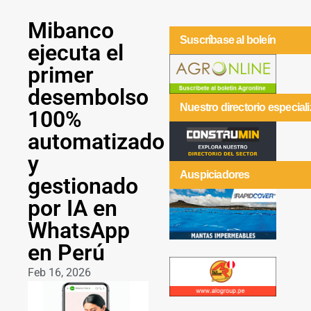
Mibanco
Suscríbase al boleín
ejecuta el
primer
desembolso
Nuestro directorio especial
100%
automatizado
y
Auspiciadores
gestionado
por IA en
WhatsApp
en Perú
Feb 16, 2026