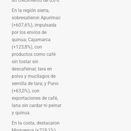
un crecimiento de 8,6%.
En la región sierra,
sobresalieron Apurímac
(+607,6%), impulsada
por los envíos de
quinua; Cajamarca
(+123,8%), con
productos como café
sin tostar sin
descafeinar, tara en
polvo y mucílagos de
semilla de tara; y Puno
(+63,0%), con
exportaciones de café,
lana sin cardar ni peinar
y quinua.
En la costa, destacaron
Moquegua (+718,1%),