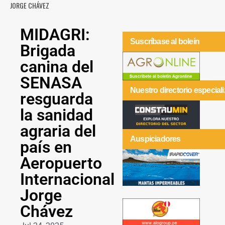
JORGE CHÁVEZ
MIDAGRI:
Suscríbase al boleín
Brigada
canina del
SENASA
Nuestro directorio especial
resguarda
la sanidad
agraria del
Auspiciadores
país en
Aeropuerto
Internacional
Jorge
Chávez