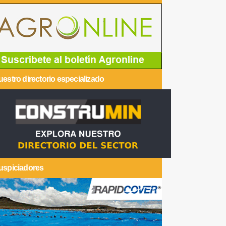
estro directorio especializado
uspiciadores