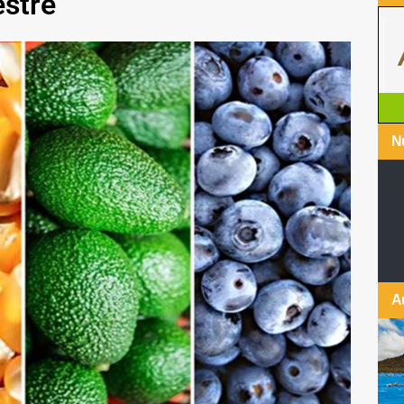
estre
Nu
A