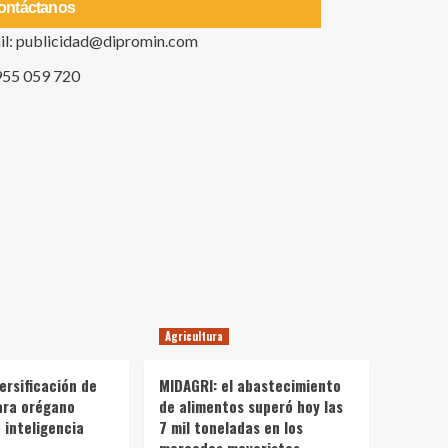
ontáctanos
il: publicidad@dipromin.com
955 059 720
Agricultura
ersificación de
MIDAGRI: el abastecimiento
ara orégano
de alimentos superó hoy las
 inteligencia
7 mil toneladas en los
mercados mayoristas