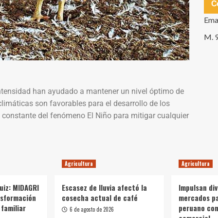
C
Ema
M. 
intensidad han ayudado a mantener un nivel óptimo de
limáticas son favorables para el desarrollo de los
 constante del fenómeno El Niño para mitigar cualquier
Agricultura
Agricultura
Ruiz: MIDAGRI
Escasez de lluvia afectó la
Impulsan div
nsformación
cosecha actual de café
mercados p
 familiar
peruano con
6 de agosto de 2026
comercial