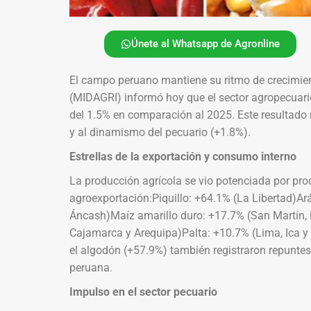
Únete al Whatsapp de Agronline
El campo peruano mantiene su ritmo de crecimient
(MIDAGRI) informó hoy que el sector agropecuario
del 1.5% en comparación al 2025. Este resultado r
y al dinamismo del pecuario (+1.8%).
Estrellas de la exportación y consumo interno
La producción agrícola se vio potenciada por prod
agroexportación:Piquillo: +64.1% (La Libertad)A
Áncash)Maíz amarillo duro: +17.7% (San Martín,
Cajamarca y Arequipa)Palta: +10.7% (Lima, Ica y 
el algodón (+57.9%) también registraron repuntes 
peruana.
Impulso en el sector pecuario