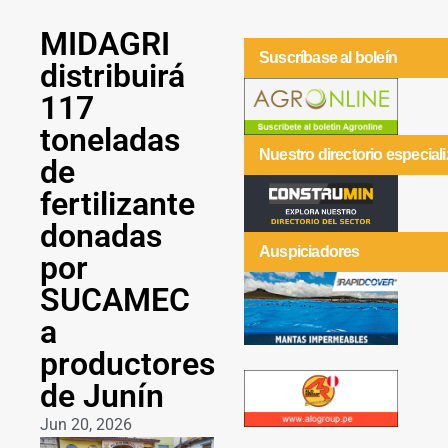
MIDAGRI
Suscríbase al boleín
distribuirá
117
toneladas
Nuestro directorio especial
de
fertilizante
donadas
Auspiciadores
por
SUCAMEC
a
productores
de Junín
Jun 20, 2026