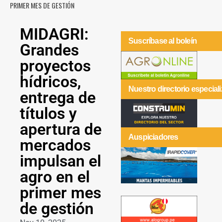
PRIMER MES DE GESTIÓN
MIDAGRI:
Suscríbase al boleín
Grandes
proyectos
hídricos,
Nuestro directorio especial
entrega de
títulos y
apertura de
Auspiciadores
mercados
impulsan el
agro en el
primer mes
de gestión