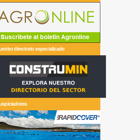
estro directorio especializado
uspiciadores