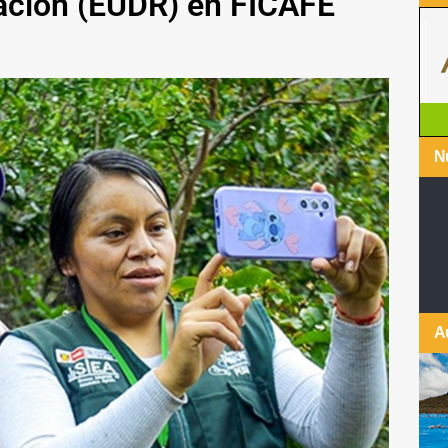
ación (EUDR) en FICAFÉ
Nu
A