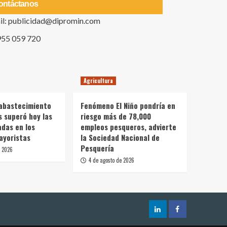
ontáctanos
il: publicidad@dipromin.com
955 059 720
Agricultura
 abastecimiento
Fenómeno El Niño pondría en
s superó hoy las
riesgo más de 78,000
adas en los
empleos pesqueros, advierte
ayoristas
la Sociedad Nacional de
Pesquería
e 2026
4 de agosto de 2026