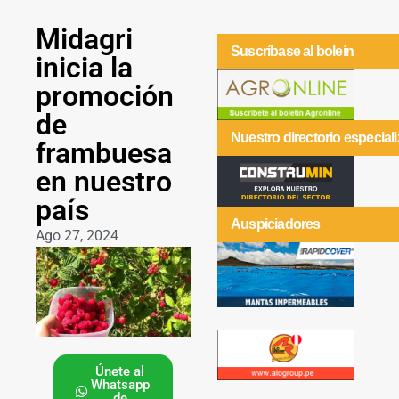
Midagri
Suscríbase al boleín
inicia la
promoción
de
Nuestro directorio especial
frambuesa
en nuestro
país
Auspiciadores
Ago 27, 2024
Únete al
Whatsapp
de