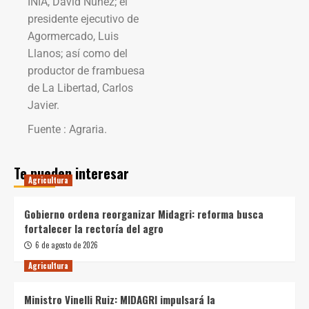
INIA, David Núñez; el
presidente ejecutivo de
Agormercado, Luis
Llanos; así como del
productor de frambuesa
de La Libertad, Carlos
Javier.
Fuente : Agraria.
Te pueden interesar
Agricultura
Gobierno ordena reorganizar Midagri: reforma busca
fortalecer la rectoría del agro
6 de agosto de 2026
Agricultura
Ministro Vinelli Ruiz: MIDAGRI impulsará la