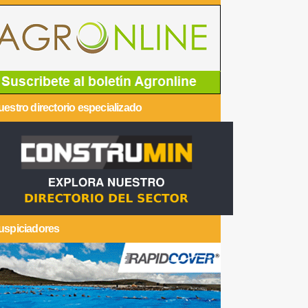
estro directorio especializado
uspiciadores