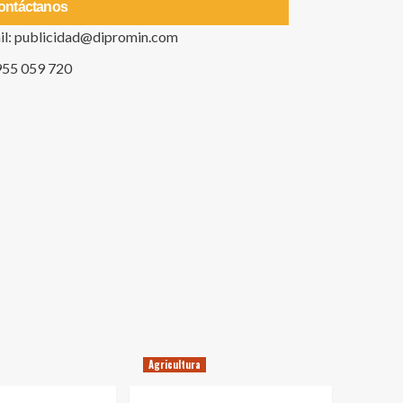
ontáctanos
il: publicidad@dipromin.com
955 059 720
Agricultura