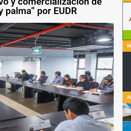
vo y comercialización de
 y palma” por EUDR
Nu
A