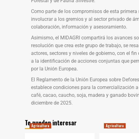
Forestal y de Fauna Silvestre.
Como parte de los compromisos de esta primera 
involucrar a los gremios y al sector privado de á
colaboración, información y asesoramiento.
Asimismo, el MIDAGRI compartirá los avances sob
resolución que crea este grupo de trabajo, se resal
actores, sectores y niveles de gobierno, con el fi
a la identificación de acciones conjuntas que pe
por la Unión Europea.
El Reglamento de la Unión Europea sobre Defores
establece condiciones para la comercialización a
café, cacao, caucho, soja, madera y ganado bovin
diciembre de 2025.
Te pueden interesar
Agricultura
Agricultura