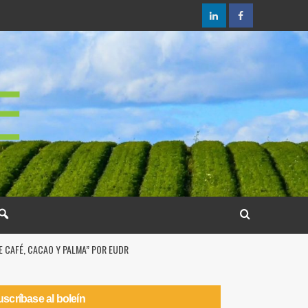
 CAFÉ, CACAO Y PALMA” POR EUDR
scríbase al boleín