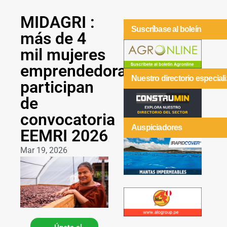
MIDAGRI :
Suscríbase al boleín
más de 4
mil mujeres
emprendedoras
Nuestro directorio especial
participan
de
convocatoria
Auspiciadores
EEMRI 2026
Mar 19, 2026