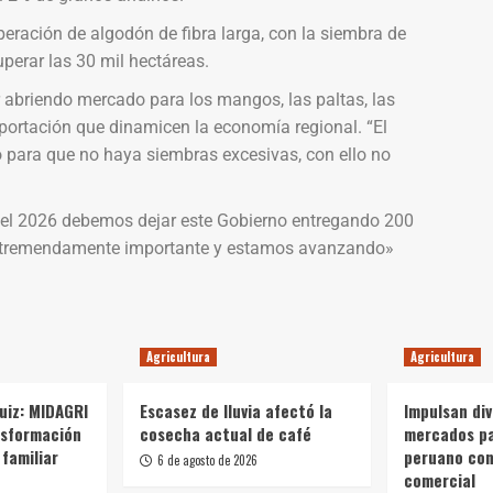
eración de algodón de fibra larga, con la siembra de
perar las 30 mil hectáreas.
r abriendo mercado para los mangos, las paltas, las
portación que dinamicen la economía regional. “El
do para que no haya siembras excesivas, con ello no
a el 2026 debemos dejar este Gobierno entregando 200
erá tremendamente importante y estamos avanzando»
Agricultura
Agricultura
Ruiz: MIDAGRI
Escasez de lluvia afectó la
Impulsan div
nsformación
cosecha actual de café
mercados p
 familiar
peruano con
6 de agosto de 2026
comercial