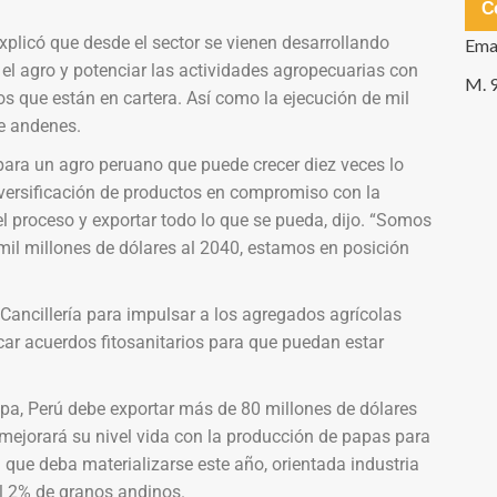
C
explicó que desde el sector se vienen desarrollando
Ema
l agro y potenciar las actividades agropecuarias con
M. 
 que están en cartera. Así como la ejecución de mil
de andenes.
 para un agro peruano que puede crecer diez veces lo
diversificación de productos en compromiso con la
l proceso y exportar todo lo que se pueda, dijo. “Somos
mil millones de dólares al 2040, estamos en posición
 Cancillería para impulsar a los agregados agrícolas
car acuerdos fitosanitarios para que puedan estar
apa, Perú debe exportar más de 80 millones de dólares
mejorará su nivel vida con la producción de papas para
l que deba materializarse este año, orientada industria
l 2% de granos andinos.