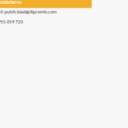
ontáctanos
il: publicidad@dipromin.com
955 059 720