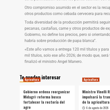
Otro compromiso asumido en el sector es la recup
otros productos como cebada cervecera para recu
Toda diversidad de la producción permitirá segui
pecanas, castañas, carne y otros productos de ex
Gobierno, no define los precios, pero si orientan
habría sobre producción de papa blanca”.
«Este año vamos a entrega 120 mil títulos y par
mil títulos, solo ese año 2026; de modo que, s
finalizó el ministro Angel Manero.
Te pueden interesar
Agricultura
Agricultura
Gobierno ordena reorganizar
Ministro Vinelli 
Midagri: reforma busca
impulsará la tra
fortalecer la rectoría del
de la agricultura
agro
6 de agosto de 2026