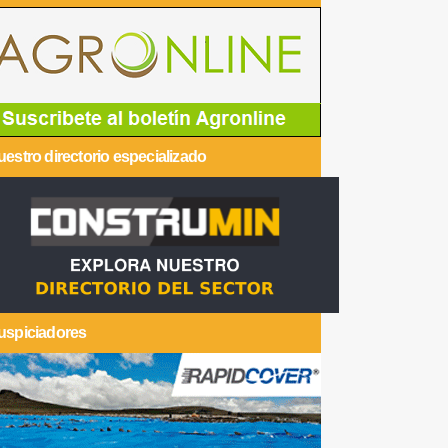
estro directorio especializado
uspiciadores