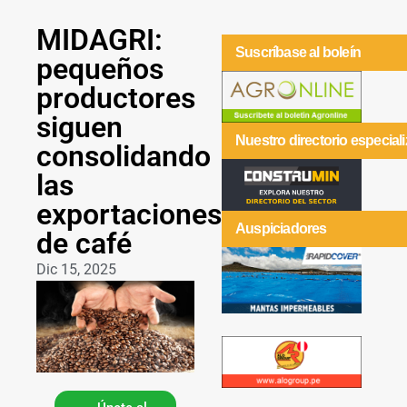
MIDAGRI:
Suscríbase al boleín
pequeños
productores
siguen
Nuestro directorio especial
consolidando
las
exportaciones
Auspiciadores
de café
Dic 15, 2025