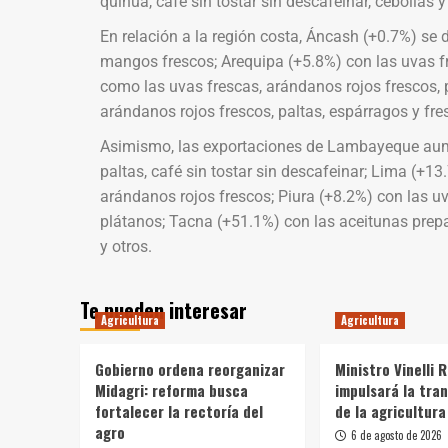
quinua, café sin tostar sin descafeinar, cebollas y
En relación a la región costa, Áncash (+0.7%) se 
mangos frescos; Arequipa (+5.8%) con las uvas fr
como las uvas frescas, arándanos rojos frescos, 
arándanos rojos frescos, paltas, espárragos y fre
Asimismo, las exportaciones de Lambayeque aume
paltas, café sin tostar sin descafeinar; Lima (+1
arándanos rojos frescos; Piura (+8.2%) con las u
plátanos; Tacna (+51.1%) con las aceitunas prep
y otros.
Te pueden interesar
Agricultura
Agricultura
Gobierno ordena reorganizar
Ministro Vinelli 
Midagri: reforma busca
impulsará la tra
fortalecer la rectoría del
de la agricultura
agro
6 de agosto de 2026