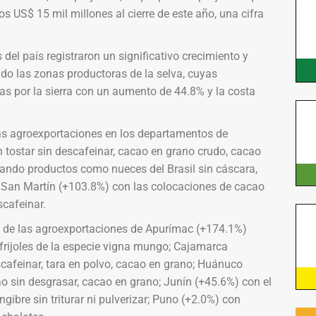
os US$ 15 mil millones al cierre de este año, una cifra
el país registraron un significativo crecimiento y
o las zonas productoras de la selva, cuyas
s por la sierra con un aumento de 44.8% y la costa
 las agroexportaciones en los departamentos de
ostar sin descafeinar, cacao en grano crudo, cacao
ando productos como nueces del Brasil sin cáscara,
; San Martín (+103.8%) con las colocaciones de cacao
scafeinar.
o de las agroexportaciones de Apurímac (+174.1%)
frijoles de la especie vigna mungo; Cajamarca
scafeinar, tara en polvo, cacao en grano; Huánuco
 sin desgrasar, cacao en grano; Junín (+45.6%) con el
ngibre sin triturar ni pulverizar; Puno (+2.0%) con