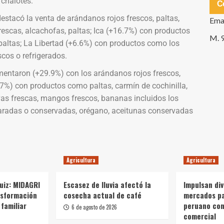
 chalotes.
C
destacó la venta de arándanos rojos frescos, paltas,
Ema
escas, alcachofas, paltas; Ica (+16.7%) con productos
M. 
paltas; La Libertad (+6.6%) con productos como los
scos o refrigerados.
ntaron (+29.9%) con los arándanos rojos frescos,
3.7%) con productos como paltas, carmín de cochinilla,
vas frescas, mangos frescos, bananas incluidos los
aradas o conservadas, orégano, aceitunas conservadas
Agricultura
Agricultura
Ruiz: MIDAGRI
Escasez de lluvia afectó la
Impulsan div
nsformación
cosecha actual de café
mercados p
 familiar
peruano con
6 de agosto de 2026
comercial