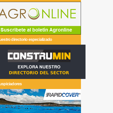
estro directorio especializado
uspiciadores