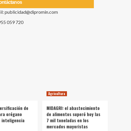
ontáctanos
il: publicidad@dipromin.com
955 059 720
Agricultura
ersificación de
MIDAGRI: el abastecimiento
ara orégano
de alimentos superó hoy las
 inteligencia
7 mil toneladas en los
mercados mayoristas