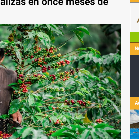
talizas en once meses de
Nu
A