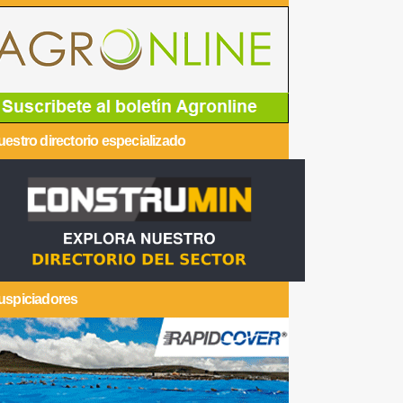
estro directorio especializado
uspiciadores