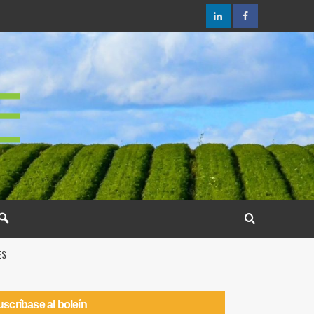
ES
scríbase al boleín