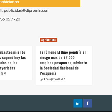
ontáctanos
il: publicidad@dipromin.com
955 059 720
Agricultura
 abastecimiento
Fenómeno El Niño pondría en
s superó hoy las
riesgo más de 78,000
adas en los
empleos pesqueros, advierte
ayoristas
la Sociedad Nacional de
Pesquería
e 2026
4 de agosto de 2026