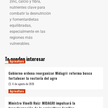
zinc, calcio y fibra,
nutrientes clave para
combatir la desnutrición
y fomentardietas
equilibradas,
especialmente en las
regiones más
vulnerables.
Te pueden interesar
Agricultura
Gobierno ordena reorganizar Midagri: reforma busca
fortalecer la rectoría del agro
6 de agosto de 2026
Agricultura
Ministro Vinelli Ruiz: MIDAGRI impulsará la
transformación de la agricultura familiar