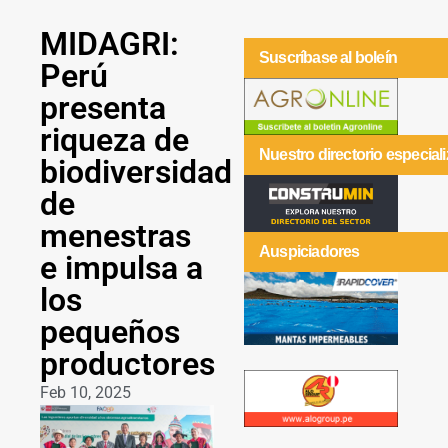
MIDAGRI:
Suscríbase al boleín
Perú
presenta
riqueza de
Nuestro directorio especial
biodiversidad
de
menestras
Auspiciadores
e impulsa a
los
pequeños
productores
Feb 10, 2025