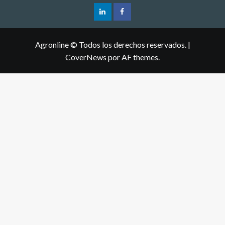
Agronline © Todos los derechos reservados.
|
CoverNews
por AF themes.