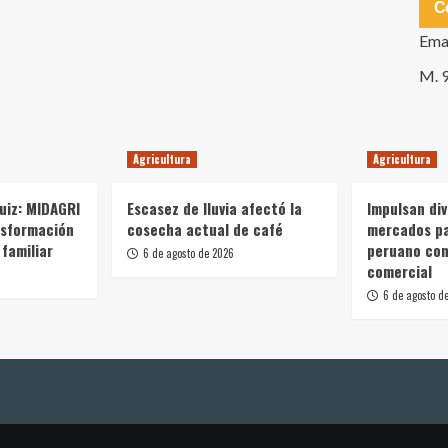
C
Ema
M. 
Agricultura
Agricultura
Ruiz: MIDAGRI
Escasez de lluvia afectó la
Impulsan div
nsformación
cosecha actual de café
mercados p
 familiar
peruano con
6 de agosto de 2026
comercial
6 de agosto d