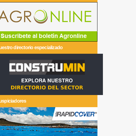
estro directorio especializado
uspiciadores