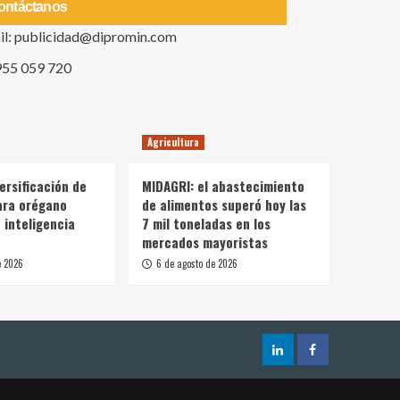
ontáctanos
il: publicidad@dipromin.com
955 059 720
Agricultura
ersificación de
MIDAGRI: el abastecimiento
ara orégano
de alimentos superó hoy las
 inteligencia
7 mil toneladas en los
mercados mayoristas
e 2026
6 de agosto de 2026