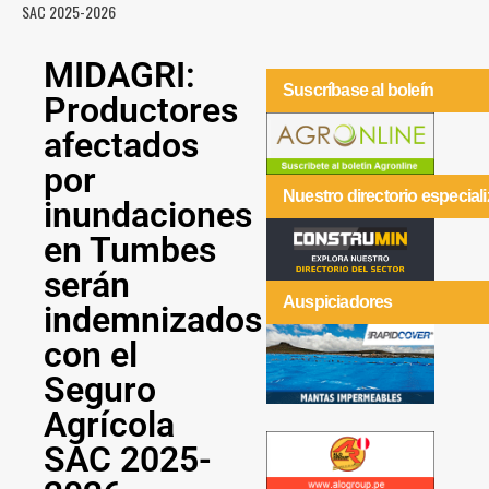
SAC 2025-2026
MIDAGRI:
Suscríbase al boleín
Productores
afectados
por
Nuestro directorio especial
inundaciones
en Tumbes
serán
Auspiciadores
indemnizados
con el
Seguro
Agrícola
SAC 2025-