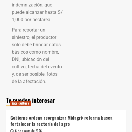
indemnización, que
puede alcanzar hasta S/
1,000 por hectárea.
Para reportar un
siniestro, el productor
solo debe brindar datos
básicos como nombre,
DNI, ubicación del
cultivo, fecha del evento
y, de ser posible, fotos
de la afectación.
Te pueden interesar
Agricultura
Gobierno ordena reorganizar Midagri: reforma busca
fortalecer la rectoría del agro
6 de agosto de 2026