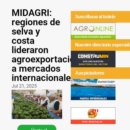
MIDAGRI:
Suscríbase al boleín
regiones de
selva y
costa
Nuestro directorio especial
lideraron
agroexportaciones
a mercados
Auspiciadores
internacionales
Jul 21, 2025