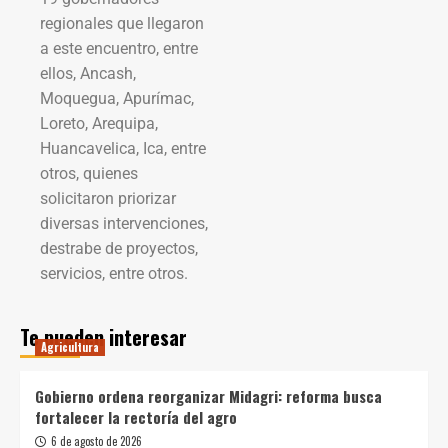
regionales que llegaron
a este encuentro, entre
ellos, Ancash,
Moquegua, Apurímac,
Loreto, Arequipa,
Huancavelica, Ica, entre
otros, quienes
solicitaron priorizar
diversas intervenciones,
destrabe de proyectos,
servicios, entre otros.
Te pueden interesar
Agricultura
Gobierno ordena reorganizar Midagri: reforma busca
fortalecer la rectoría del agro
6 de agosto de 2026