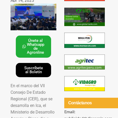
Abr 14, 2025
Únete al
Whatsapp
de
Agronline
Suscríbete
al Boletín
En el marco del VII
Consejo De Estado
Regional (CER), que se
Contáctanos
desarrolla en Ica, el
Email:
Ministerio de Desarrollo