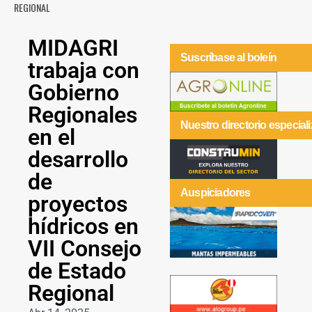
REGIONAL
MIDAGRI
Suscríbase al boleín
trabaja con
Gobierno
Regionales
Nuestro directorio especial
en el
desarrollo
de
Auspiciadores
proyectos
hídricos en
VII Consejo
de Estado
Regional