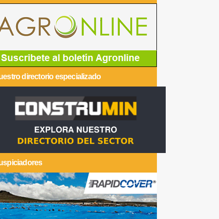
estro directorio especializado
uspiciadores