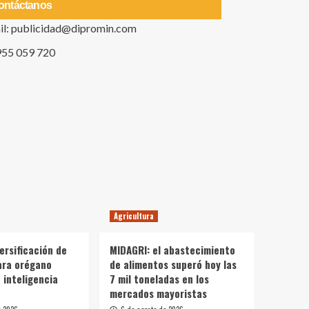
ontáctanos
il: publicidad@dipromin.com
955 059 720
Agricultura
ersificación de
MIDAGRI: el abastecimiento
ara orégano
de alimentos superó hoy las
 inteligencia
7 mil toneladas en los
mercados mayoristas