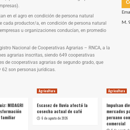
C
empresas).
Ema
an en el agro en condición de persona natural
M. 
e cada productor/a, en condición de persona natural
as empresas u organizaciones conducían, en promedio
gistro Nacional de Cooperativas Agrarias – RNCA, a la
s agrarias inscritas, siendo 649 cooperativas
es de cooperativas agrarias de segundo grado, que
y 62 son personas jurídicas.
Agricultura
Agricultura
Ruiz: MIDAGRI
Escasez de lluvia afectó la
Impulsan div
nsformación
cosecha actual de café
mercados p
 familiar
peruano con
6 de agosto de 2026
comercial