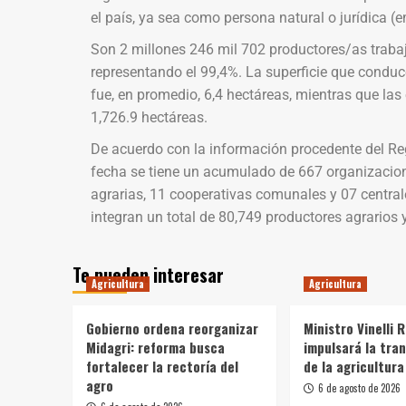
el país, ya sea como persona natural o jurídica (
Son 2 millones 246 mil 702 productores/as trabaj
representando el 99,4%. La superficie que conduc
fue, en promedio, 6,4 hectáreas, mientras que l
1,726.9 hectáreas.
De acuerdo con la información procedente del Re
fecha se tiene un acumulado de 667 organizacione
agrarias, 11 cooperativas comunales y 07 central
integran un total de 80,749 productores agrarios 
Te pueden interesar
Agricultura
Agricultura
Gobierno ordena reorganizar
Ministro Vinelli 
Midagri: reforma busca
impulsará la tra
fortalecer la rectoría del
de la agricultura
agro
6 de agosto de 2026