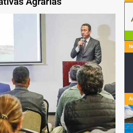
ativas Agrarias
Nu
A