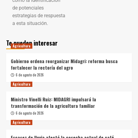
como la identificación
de potenciales
estrategias de respuesta
a esta situación.
Te pueden interesar
Agricultura
Gobierno ordena reorganizar Midagri: reforma busca
fortalecer la rectoría del agro
6 de agosto de 2026
Agricultura
Ministro Vinelli Ruiz: MIDAGRI impulsará la
transformación de la agricultura familiar
6 de agosto de 2026
Agricultura
Escasez de lluvia afectó la cosecha actual de café