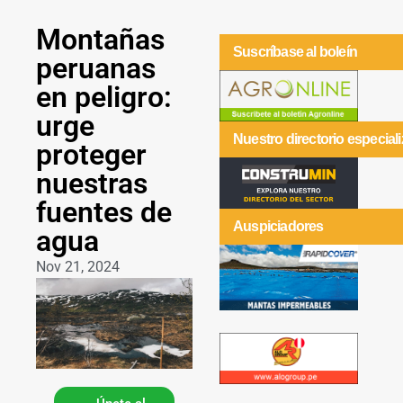
Montañas
Suscríbase al boleín
peruanas
en peligro:
urge
Nuestro directorio especial
proteger
nuestras
fuentes de
Auspiciadores
agua
Nov 21, 2024