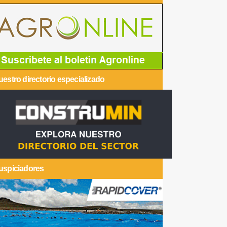
estro directorio especializado
uspiciadores