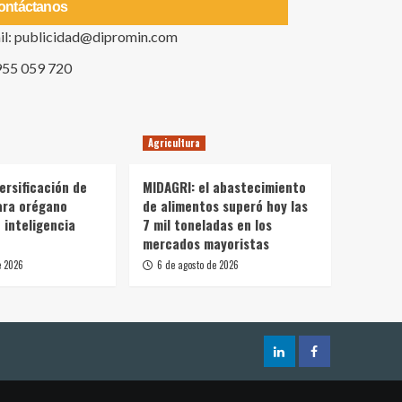
ontáctanos
il: publicidad@dipromin.com
955 059 720
Agricultura
ersificación de
MIDAGRI: el abastecimiento
ara orégano
de alimentos superó hoy las
 inteligencia
7 mil toneladas en los
mercados mayoristas
e 2026
6 de agosto de 2026