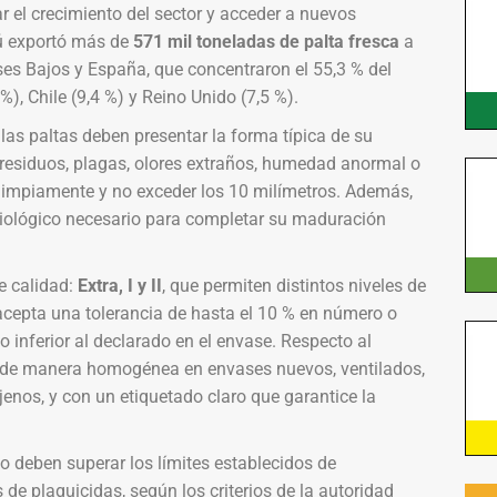
ar el crecimiento del sector y acceder a nuevos
ú exportó más de
571 mil toneladas de palta fresca
a
ses Bajos y España, que concentraron el 55,3 % del
), Chile (9,4 %) y Reino Unido (7,5 %).
 las paltas deben presentar la forma típica de su
de residuos, plagas, olores extraños, humedad anormal o
 limpiamente y no exceder los 10 milímetros. Además,
isiológico necesario para completar su maduración
e calidad:
Extra, I y II
, que permiten distintos niveles de
se acepta una tolerancia de hasta el 10 % en número o
 inferior al declarado en el envase. Respecto al
 de manera homogénea en envases nuevos, ventilados,
ajenos, y con un etiquetado claro que garantice la
 no deben superar los límites establecidos de
 plaguicidas, según los criterios de la autoridad