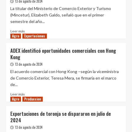
exportador
13 de agosto de 2024
11.2%
La titular del Ministerio de Comercio Exterior y Turismo
en
Agricultura
(Mincetur), Elizabeth Galdo, señaló que en el primer
mercado
Puno en alerta sequía y fenómeno el
semestre del año...
mayorista
niño amenazan la agricultura y
y
ganadería de la cuenca del Titicaca
Leer
Leer más
2
se
Agro
Exportaciones
más
vendió
sobre
Agricultura
a
Exportaciones
Mincetur y Cooperación Suiza
ADEX identificó oportunidades comerciales con Hong
S/
peruanas
fortalecen acciones para impulsar el
Kong
27.75
alcanzaron
cumplimiento del Reglamento
el
3
los
13 de agosto de 2024
Europeo sobre Deforestación (EUDR)
kilo
US$
El acuerdo comercial con Hong Kong –según la viceministra
Agricultura
33.046
de Comercio Exterior, Teresa Mera, se firmaría en el marco
Dejó Lima para vivir en el desierto
millones
de...
más árido del Perú: 30 años después,
en
su rebaño de llamas creó un
el
Leer
Leer más
4
sorprendente ecosistema
primer
Agro
Produccion
más
semestre
sobre
Agricultura
del
ADEX
Investigadores andaluces
Exportaciones de toronja se dispararon en julio de
2024,
identificó
transforman residuos de poda de
2024
mostrando
oportunidades
almendros y cítricos en fertilizante
un
comerciales
13 de agosto de 2024
5
agrario mezclándolos con microalgas
crecimiento