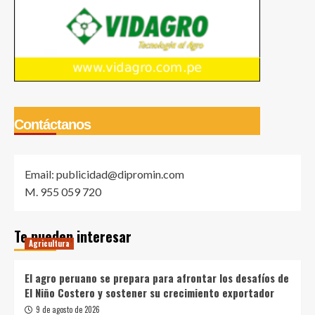
Contáctanos
Email: publicidad@dipromin.com
M. 955 059 720
Te pueden interesar
Agricultura
El agro peruano se prepara para afrontar los desafíos de
El Niño Costero y sostener su crecimiento exportador
9 de agosto de 2026