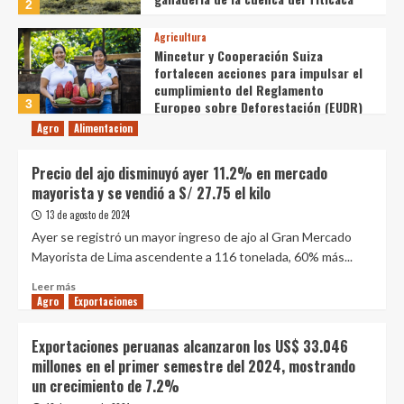
2
Agricultura
Mincetur y Cooperación Suiza
fortalecen acciones para impulsar el
cumplimiento del Reglamento
3
Europeo sobre Deforestación (EUDR)
Agro
Alimentacion
Agricultura
Dejó Lima para vivir en el desierto
Precio del ajo disminuyó ayer 11.2% en mercado
más árido del Perú: 30 años después,
su rebaño de llamas creó un
mayorista y se vendió a S/ 27.75 el kilo
4
sorprendente ecosistema
13 de agosto de 2024
Agricultura
Ayer se registró un mayor ingreso de ajo al Gran Mercado
Investigadores andaluces
Mayorista de Lima ascendente a 116 tonelada, 60% más...
transforman residuos de poda de
Leer
almendros y cítricos en fertilizante
Leer más
Agro
Exportaciones
más
5
agrario mezclándolos con microalgas
sobre
Agricultura
Precio
Exportaciones peruanas alcanzaron los US$ 33.046
El agro peruano se prepara para
del
millones en el primer semestre del 2024, mostrando
afrontar los desafíos de El Niño
ajo
un crecimiento de 7.2%
Costero y sostener su crecimiento
disminuyó
1
ayer