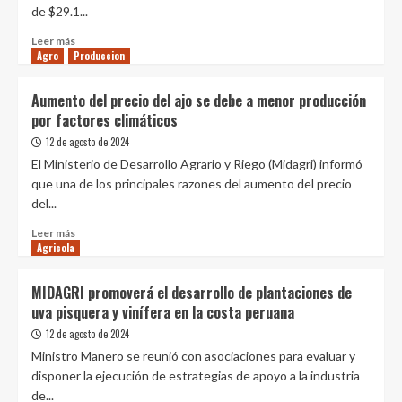
de $29.1...
segundo
trimestre
Leer
Leer más
de
Agro
Produccion
más
2024
sobre
Perú
Aumento del precio del ajo se debe a menor producción
lanzó
por factores climáticos
9332
toneladas
12 de agosto de 2024
de
El Ministerio de Desarrollo Agrario y Riego (Midagri) informó
granada
que una de los principales razones del aumento del precio
en
del...
el
segundo
Leer
Leer más
trimestre
Agricola
más
de
sobre
2024
Aumento
MIDAGRI promoverá el desarrollo de plantaciones de
del
uva pisquera y vinífera en la costa peruana
precio
del
12 de agosto de 2024
ajo
Ministro Manero se reunió con asociaciones para evaluar y
se
disponer la ejecución de estrategias de apoyo a la industria
debe
de...
a