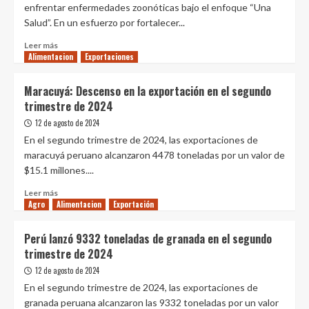
Agroganadera
enfrentar enfermedades zoonóticas bajo el enfoque “Una
Allpachaka
Salud”. En un esfuerzo por fortalecer...
2024
Leer
Leer más
Alimentacion
más
Exportaciones
sobre
Primer
Maracuyá: Descenso en la exportación en el segundo
Plan
trimestre de 2024
Multisectorial
en
12 de agosto de 2024
América
En el segundo trimestre de 2024, las exportaciones de
Latina
maracuyá peruano alcanzaron 4478 toneladas por un valor de
para
$15.1 millones....
Zoonosis:
Perú
Leer
Leer más
al
Agro
Alimentacion
más
Exportación
frente
sobre
Maracuyá:
Perú lanzó 9332 toneladas de granada en el segundo
Descenso
trimestre de 2024
en
la
12 de agosto de 2024
exportación
En el segundo trimestre de 2024, las exportaciones de
en
granada peruana alcanzaron las 9332 toneladas por un valor
el