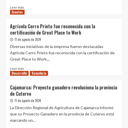
menor
Leer
Leer más
producción
Eventos
más
por
sobre
factores
MIDAGRI
Agrícola Cerro Prieto fue reconocida con la
climáticos
promoverá
certificación de Great Place to Work
el
desarrollo
11 de agosto de 2024
de
Diversas iniciativas de la empresa fueron destacadas
plantaciones
Agrícola Cerro Prieto fue reconocida con la certificación de
de
Great Place to Work,...
uva
pisquera
Leer
Leer más
y
Desarrollo
más
Ganaderia
vinífera
sobre
en
Agrícola
Cajamarca: Proyecto ganadero revoluciona la provincia
la
Cerro
de Cutervo
costa
Prieto
peruana
fue
11 de agosto de 2024
reconocida
La Dirección Regional de Agricultura de Cajamarca informó
con
que su Proyecto Ganadero en la provincia de Cutervo está
la
marcando un...
certificación
de