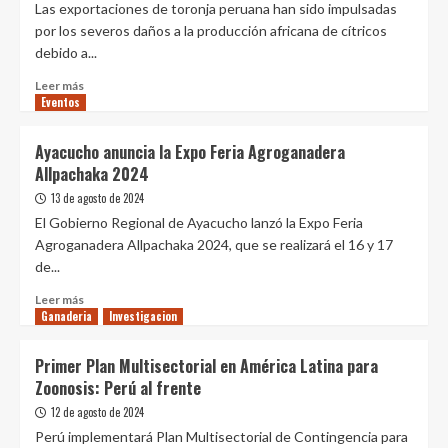
con
Las exportaciones de toronja peruana han sido impulsadas
de
Hong
por los severos daños a la producción africana de cítricos
7.2%
Kong
debido a...
Leer
Leer más
Eventos
más
sobre
Exportaciones
Ayacucho anuncia la Expo Feria Agroganadera
de
Allpachaka 2024
toronja
se
13 de agosto de 2024
dispararon
El Gobierno Regional de Ayacucho lanzó la Expo Feria
en
Agroganadera Allpachaka 2024, que se realizará el 16 y 17
julio
de...
de
2024
Leer
Leer más
Ganaderia
más
Investigacion
sobre
Ayacucho
Primer Plan Multisectorial en América Latina para
anuncia
Zoonosis: Perú al frente
la
Expo
12 de agosto de 2024
Feria
Perú implementará Plan Multisectorial de Contingencia para