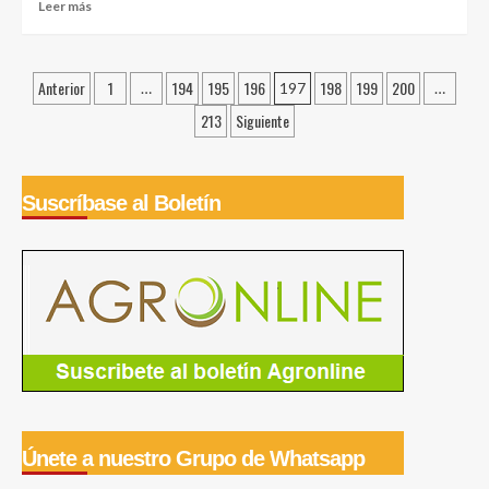
Leer
Leer más
Great
más
Place
sobre
to
Cajamarca:
Paginación
Work
Anterior
1
194
195
196
198
199
200
Proyecto
…
197
…
ganadero
de
213
Siguiente
revoluciona
entradas
la
provincia
de
Suscríbase al Boletín
Cutervo
Únete a nuestro Grupo de Whatsapp