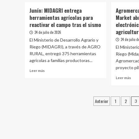
sobre
sobr
en
ante
MIDAGRI:
Agri
14
un
Junín: MIDAGRI entrega
Agromerca
Perú
famil
regiones
Niñ
herramientas agrícolas para
Market ab
realiza
que
muy
reactivar el campo tras el sismo
electrónic
histórico
abas
fuer
primer
el
agricultur
24 de julio de 2026
envío
70%
24 de julio 
El Ministerio de Desarrollo Agrario y
de
de
Riego (MIDAGRI), a través de AGRO
El Ministeri
banano
los
RURAL, entregó 375 herramientas
a
Riego (Midag
alim
China
del
agrícolas a familias productoras...
Agromercad
desde
país
proyecto pil
Leer
Leer más
Lambayeque
está
más
Leer
en
Leer más
sobre
más
ries
Junín:
sobr
ante
MIDAGRI
Agr
un
Paginación
entrega
Anterior
1
2
y
Niñ
3
herramientas
Pedi
muy
de
agrícolas
Mar
fuer
para
entradas
abre
reactivar
el
el
come
campo
elec