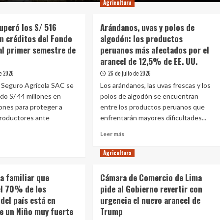
Agricultura
uperó los S/ 516
Arándanos, uvas y polos de
n créditos del Fondo
algodón: los productos
al primer semestre de
peruanos más afectados por el
arancel de 12,5% de EE. UU.
de 2026
26 de julio de 2026
 Seguro Agrícola SAC se
Los arándanos, las uvas frescas y los
ado S/ 44 millones en
polos de algodón se encuentran
ones para proteger a
entre los productos peruanos que
roductores ante
enfrentarán mayores dificultades...
Leer
Leer más
más
sobre
Agricultura
Arándanos,
e
uvas
AGRI
a familiar que
Cámara de Comercio de Lima
y
eró
el 70% de los
pide al Gobierno revertir con
polos
del país está en
urgencia el nuevo arancel de
de
algodón:
te un Niño muy fuerte
Trump
los
ones