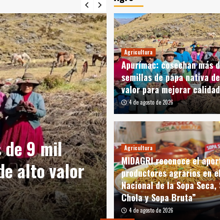
Agricultura
Apurímac: cosechan más d
semillas de papa nativa de
valor para mejorar calidad
4 de agosto de 2026
Agricultura
MIDAGRI recono
 de 9 mil
productores ag
Agricultura
MIDAGRI reconoce el apor
de alto valor
Nacional de la
productores agrarios en el
Nacional de la Sopa Seca,
Sopa Bruta”
Chola y Sopa Bruta”
4 de agosto de 2026
4 de agosto de 2026