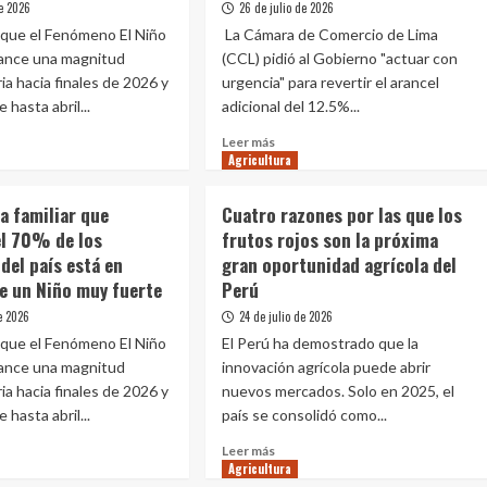
de 2026
26 de julio de 2026
productos
e que el Fenómeno El Niño
La Cámara de Comercio de Lima
peruanos
itos
más
cance una magnitud
(CCL) pidió al Gobierno "actuar con
afectados
do
ia hacia finales de 2026 y
urgencia" para revertir el arancel
por
operú
 hasta abril...
adicional del 12.5%...
el
arancel
Leer
er
Leer más
de
Agricultura
más
stre
12,5%
e
sobre
de
cultura
Cámara
6
a familiar que
Cuatro razones por las que los
EE.
iar
de
el 70% de los
frutos rojos son la próxima
UU.
Comercio
del país está en
gran oportunidad agrícola del
tece
de
Lima
te un Niño muy fuerte
Perú
pide
de 2026
24 de julio de 2026
al
e que el Fenómeno El Niño
El Perú ha demostrado que la
Gobierno
cance una magnitud
entos
innovación agrícola puede abrir
revertir
con
ia hacia finales de 2026 y
nuevos mercados. Solo en 2025, el
urgencia
 hasta abril...
país se consolidó como...
el
Leer
nuevo
Leer más
Agricultura
más
go
arancel