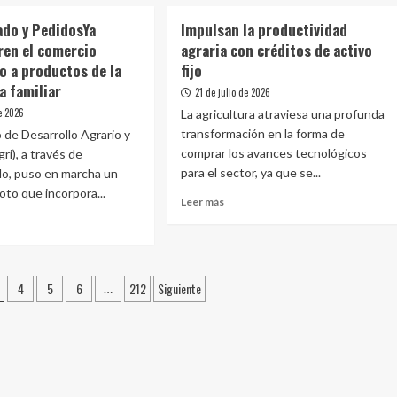
e
sobre
de
cultura
Cuatro
Trump
do y PedidosYa
Impulsan la productividad
iar
razones
o
ren el comercio
agraria con créditos de activo
por
o a productos de la
fijo
tece
las
te
que
a familiar
21 de julio de 2026
los
de 2026
La agricultura atraviesa una profunda
frutos
transformación en la forma de
o de Desarrollo Agrario y
rojos
comprar los avances tecnológicos
ri), a través de
entos
son
la
para el sector, ya que se...
o, puso en marcha un
próxima
oto que incorpora...
Leer
Leer más
gran
más
oportunidad
sobre
go
agrícola
Impulsan
e
del
la
omercado
Perú
productividad
4
5
6
212
Siguiente
o
…
agraria
dosYa
con
ket
te
créditos
n
de
activo
rcio
fijo
trónico