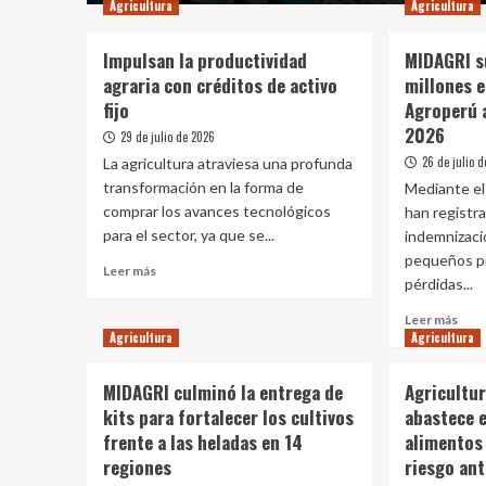
Agricultura
Agricultura
Impulsan la productividad
MIDAGRI s
agraria con créditos de activo
millones e
fijo
Agroperú 
2026
29 de julio de 2026
26 de julio 
La agricultura atraviesa una profunda
transformación en la forma de
Mediante el
comprar los avances tecnológicos
han registr
para el sector, ya que se...
indemnizaci
pequeños p
Leer
Leer más
pérdidas...
más
sobre
Leer
Leer más
Impulsan
Agricultura
Agricultura
más
la
sobr
productividad
MID
MIDAGRI culminó la entrega de
Agricultur
agraria
sup
kits para fortalecer los cultivos
con
abastece 
los
créditos
frente a las heladas en 14
alimentos 
S/
de
516
regiones
riesgo an
activo
mill