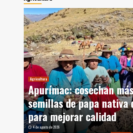
go
Agricultura
,
Apurímac: cosechan más
semillas de papa nativa 
para mejorar calidad
4 de agosto de 2026