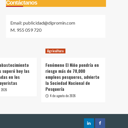
Contáctanos
Email: publicidad@dipromin.com
M. 955 059 720
Agricultura
 abastecimiento
Fenómeno El Niño pondría en
s superó hoy las
riesgo más de 78,000
adas en los
empleos pesqueros, advierte
ayoristas
la Sociedad Nacional de
Pesquería
e 2026
4 de agosto de 2026
LinkedIn
Facebook