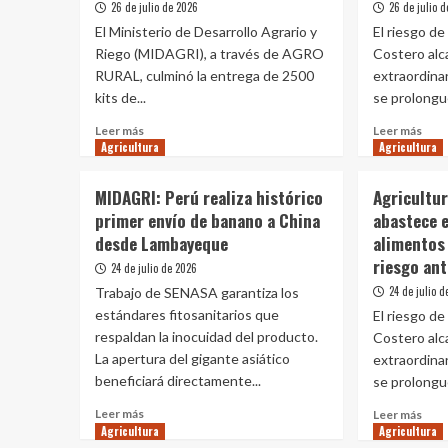
26 de julio de 2026
26 de julio 
fijo
en
El Ministerio de Desarrollo Agrario y
El riesgo d
créd
Riego (MIDAGRI), a través de AGRO
Costero al
del
Fon
RURAL, culminó la entrega de 2500
extraordinar
Agr
kits de...
se prolongue
al
Leer
Leer
prim
Leer más
Leer más
Agricultura
más
Agricultura
más
seme
sobre
sobr
de
MIDAGRI
Agri
202
MIDAGRI: Perú realiza histórico
Agricultur
culminó
famil
primer envío de banano a China
abastece 
la
que
desde Lambayeque
alimentos 
entrega
abas
de
el
riesgo an
24 de julio de 2026
kits
70%
24 de julio 
Trabajo de SENASA garantiza los
para
de
estándares fitosanitarios que
El riesgo d
fortalecer
los
respaldan la inocuidad del producto.
los
Costero al
alim
cultivos
del
La apertura del gigante asiático
extraordinar
frente
país
beneficiará directamente...
se prolongue
a
está
Leer
Leer
las
en
Leer más
Leer más
más
Agricultura
Agricultura
más
heladas
ries