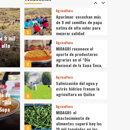
5
pesqueros, advierte la
Sociedad Nacional de
Agricultura
Pesquería
Apurímac: cosechan más
de 9 mil semillas de papa
nativa de alto valor para
1
mejorar calidad
e 9 mil
Agricultura
 alto
MIDAGRI reconoce el
aporte de productores
agrarios en el “Día
2
Nacional de la Sopa Seca,
ce el aporte de
Sopa Chola y Sopa
Bruta”
Agricultura
Salinización del agua y
rarios en el “Día
estrés hídrico frenan la
Agricultura
agricultura en Quilca
te de
 Sopa Seca, Sopa Chola y
Salin
3
 “Día
Agricultura
 Sopa
frena
MIDAGRI: el
abastecimiento de
alimentos superó hoy las
4 de agosto d
4
10 mil toneladas en los