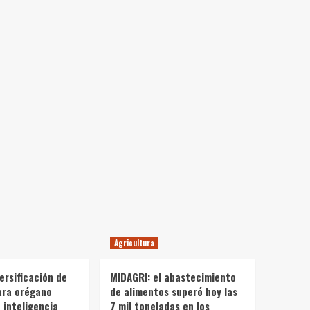
Agricultura
ersificación de
MIDAGRI: el abastecimiento
ara orégano
de alimentos superó hoy las
 inteligencia
7 mil toneladas en los