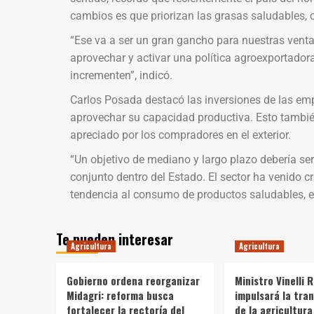
cambios es que priorizan las grasas saludables, co
“Ese va a ser un gran gancho para nuestras venta
aprovechar y activar una política agroexportado
incrementen”, indicó.
Carlos Posada destacó las inversiones de las e
aprovechar su capacidad productiva. Esto también 
apreciado por los compradores en el exterior.
“Un objetivo de mediano y largo plazo debería ser
conjunto dentro del Estado. El sector ha venido 
tendencia al consumo de productos saludables, 
Te pueden interesar
Agricultura
Agricultura
Gobierno ordena reorganizar
Ministro Vinelli 
Midagri: reforma busca
impulsará la tra
fortalecer la rectoría del
de la agricultura