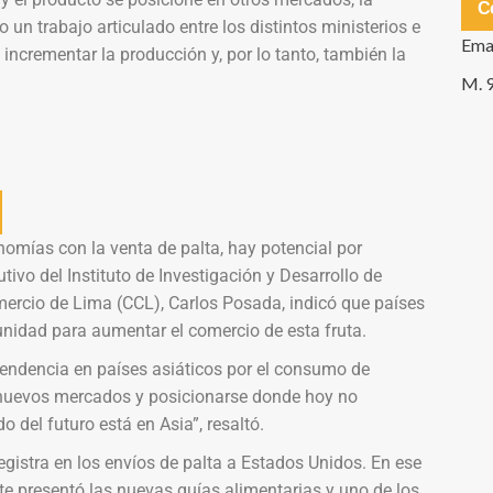
C
un trabajo articulado entre los distintos ministerios e
Ema
incrementar la producción y, por lo tanto, también la
M. 
nomías con la venta de palta, hay potencial por
ivo del Instituto de Investigación y Desarrollo de
ercio de Lima (CCL), Carlos Posada, indicó que países
nidad para aumentar el comercio de esta fruta.
 tendencia en países asiáticos por el consumo de
r nuevos mercados y posicionarse donde hoy no
 del futuro está en Asia”, resaltó.
gistra en los envíos de palta a Estados Unidos. En ese
rte presentó las nuevas guías alimentarias y uno de los