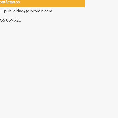
ontáctanos
il: publicidad@dipromin.com
955 059 720