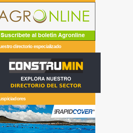
estro directorio especializado
uspiciadores