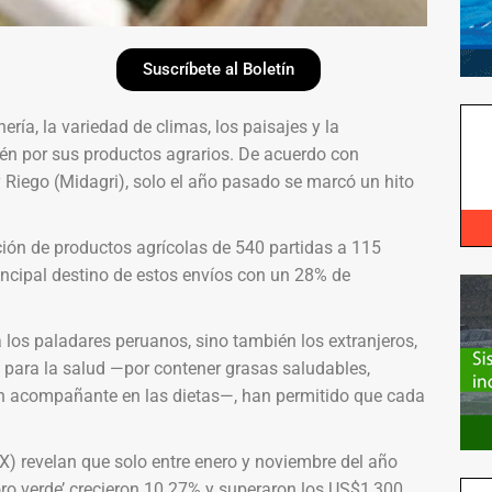
Suscríbete al Boletín
nería, la variedad de climas, los paisajes y la
én por sus productos agrarios. De acuerdo con
y Riego (Midagri), solo el año pasado se marcó un hito
ción de productos agrícolas de 540 partidas a 115
incipal destino de estos envíos con un 28% de
 los paladares peruanos, sino también los extranjeros,
s para la salud —por contener grasas saludables,
en acompañante en las dietas—, han permitido que cada
X) revelan que solo entre enero y noviembre del año
ro verde’ crecieron 10.27% y superaron los US$1,300