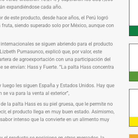
arán expandiéndose cada año.
or de este producto, desde hace años, el Perú logró
 fruta, siendo superado solo por México, aunque con
 internacionales se siguen abriendo para el producto
 Lizbeth Pumasunco, explicó que, por valor, este
artera de agroexportación con una participación del
e se envían: Hass y Fuerte. “La palta Hass concentra
 y luego les siguen España y Estados Unidos. Hay que
se va para la venta al exterior”,
e la palta Hass es su piel gruesa, que le permite no
ecir, el producto llega en muy buen estado. Asimismo,
sabor intenso que la convierte en un alimento muy
y el producto se posicione en otros mercados, la