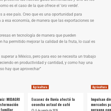
mo es el caso de la que ofrece el ‘oro verde’.
s a ese país. Creo que es una oportunidad para
ra a esa economía, de manera que las exportaciones se
mpresas en tecnología de manera que pueden
ha permitido mejorar la calidad de la fruta, lo cual es
 superar a México, pero para eso se necesita un trabajo
creciendo en productividad y cantidad, y como hay una
eso hay que aprovechar”
Agricultura
Agricultura
Ruiz: MIDAGRI
Escasez de lluvia afectó la
Impulsan div
nsformación
cosecha actual de café
mercados p
 familiar
peruano con
6 de agosto de 2026