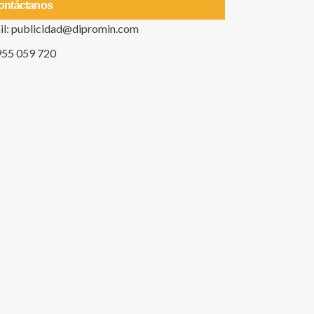
ontáctanos
il: publicidad@dipromin.com
955 059 720