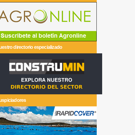
estro directorio especializado
uspiciadores