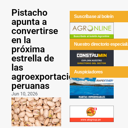
Pistacho
Suscríbase al boleín
apunta a
convertirse
en la
Nuestro directorio especial
próxima
estrella de
las
Auspiciadores
agroexportaciones
peruanas
Jun 10, 2026