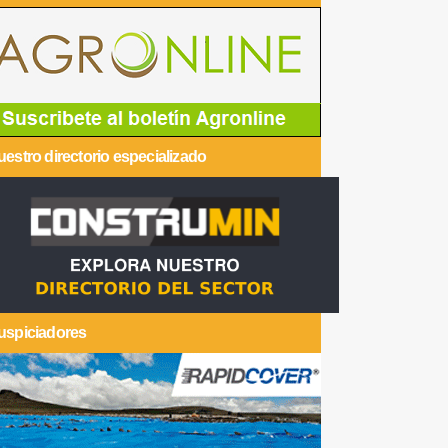
estro directorio especializado
uspiciadores