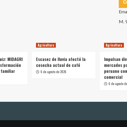
C
Ema
M. 
Agricultura
Agricultura
Ruiz: MIDAGRI
Escasez de lluvia afectó la
Impulsan div
nsformación
cosecha actual de café
mercados p
 familiar
peruano con
6 de agosto de 2026
comercial
6 de agosto d