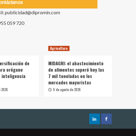
ontáctanos
il: publicidad@dipromin.com
955 059 720
Agricultura
ersificación de
MIDAGRI: el abastecimiento
ara orégano
de alimentos superó hoy las
 inteligencia
7 mil toneladas en los
mercados mayoristas
e 2026
6 de agosto de 2026