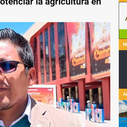
otenciar la agricultura en
Nu
A