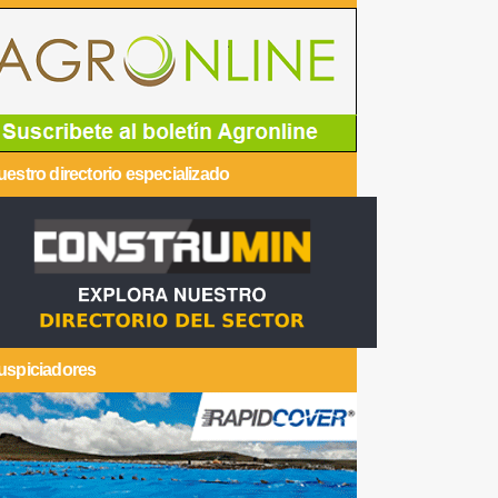
estro directorio especializado
uspiciadores