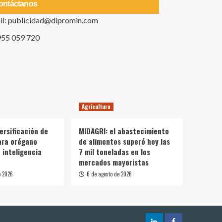
ontáctanos
il: publicidad@dipromin.com
955 059 720
Agricultura
ersificación de
MIDAGRI: el abastecimiento
ara orégano
de alimentos superó hoy las
 inteligencia
7 mil toneladas en los
mercados mayoristas
e 2026
6 de agosto de 2026