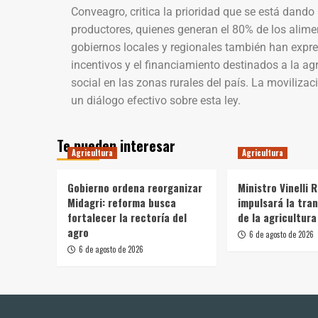
Conveagro, critica la prioridad que se está dand
productores, quienes generan el 80% de los alim
gobiernos locales y regionales también han expres
incentivos y el financiamiento destinados a la agr
social en las zonas rurales del país. La movilizac
un diálogo efectivo sobre esta ley.
Te pueden interesar
Agricultura
Agricultura
Gobierno ordena reorganizar
Ministro Vinelli 
Midagri: reforma busca
impulsará la tra
fortalecer la rectoría del
de la agricultura
agro
6 de agosto de 2026
6 de agosto de 2026