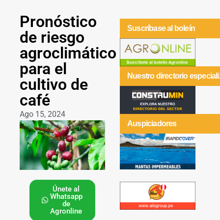
Pronóstico
Suscríbase al boleín
de riesgo
agroclimático
para el
Nuestro directorio especial
cultivo de
café
Ago 15, 2024
Auspiciadores
Únete al
Whatsapp
de
Agronline