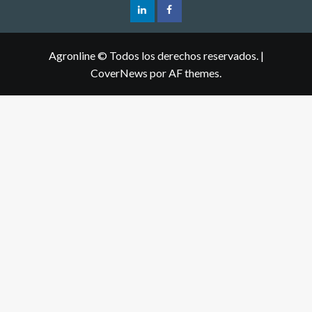
Agronline © Todos los derechos reservados.
|
CoverNews
por AF themes.