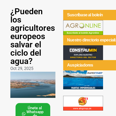
¿Pueden
Suscríbase al boleín
los
agricultores
europeos
Nuestro directorio especial
salvar el
ciclo del
agua?
Auspiciadores
Oct 29, 2025
Únete al
Whatsapp
de