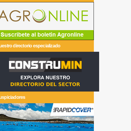
estro directorio especializado
uspiciadores