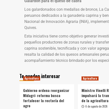
Galardón para el queso de cabra
Los galardonados con medallas de bronce, La Cabr
peruanos dedicados a la ganadería caprina y benef
Nacional de Innovación Agraria (INIA), implementa
Quives.
Esta iniciativa tiene como objetivo generar invest
pequeños productores de zonas rurales y transfe
caprina sostenible, tecnificada y con valor agreg
resalta la calidad de los quesos artesanales peru
acompañamiento técnico brindado por los especia
Te pueden interesar
Agricultura
Agricultura
Gobierno ordena reorganizar
Ministro Vinelli 
Midagri: reforma busca
impulsará la tra
fortalecer la rectoría del
de la agricultura
agro
6 de agosto de 2026