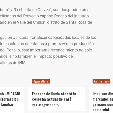
ita” y “Lecherita de Quives”, son dos productores
iciarios del Proyecto caprino Procap del Instituto
do en el Valle del Chillón, distrito de Santa Rosa de
igación aplicada, fortalecer capacidades locales de los
rir tecnologías orientadas a promover una producción
ado. Por ello, este importante reconocimiento no solo
anos, sino también el impacto positivo del
listas de INIA.
Agricultura
Agricultura
Ruiz: MIDAGRI
Escasez de lluvia afectó la
Impulsan div
nsformación
cosecha actual de café
mercados p
 familiar
peruano con
6 de agosto de 2026
comercial