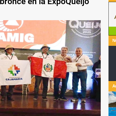
 bronce en la ExpoQueijo
Nu
A