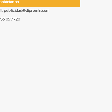
ontáctanos
il: publicidad@dipromin.com
955 059 720