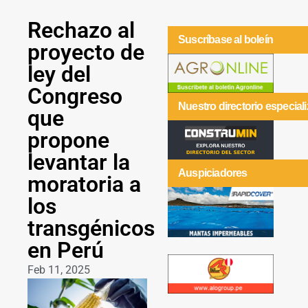
Rechazo al
Suscríbase al boleín
proyecto de
ley del
Congreso
Nuestro directorio especial
que
propone
levantar la
Auspiciadores
moratoria a
los
transgénicos
en Perú
Feb 11, 2025