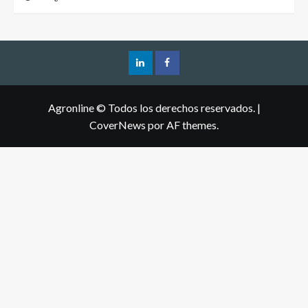
Agronline © Todos los derechos reservados.
|
CoverNews
por AF themes.