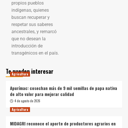
propios pueblos
indígenas, quienes
buscan recuperar y
respetar sus saberes
ancestrales, y remarcó
que no desean la
introducción de
transgénicos en el país.
Te pueden interesar
Agricultura
Apurímac: cosechan más de 9 mil semillas de papa nativa
de alto valor para mejorar calidad
4 de agosto de 2026
Agricultura
MIDAGRI reconoce el aporte de productores agrarios en