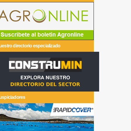
estro directorio especializado
uspiciadores