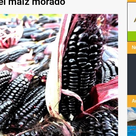
del maíz morado
Nu
A