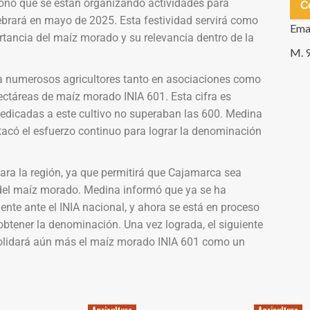
nó que se están organizando actividades para
C
ebrará en mayo de 2025. Esta festividad servirá como
Ema
tancia del maíz morado y su relevancia dentro de la
M. 
a numerosos agricultores tanto en asociaciones como
ectáreas de maíz morado INIA 601. Esta cifra es
 dedicadas a este cultivo no superaban las 600. Medina
stacó el esfuerzo continuo para lograr la denominación
ara la región, ya que permitirá que Cajamarca sea
 del maíz morado. Medina informó que ya se ha
nte ante el INIA nacional, y ahora se está en proceso
obtener la denominación. Una vez lograda, el siguiente
nsolidará aún más el maíz morado INIA 601 como un
Agricultura
Agricultura