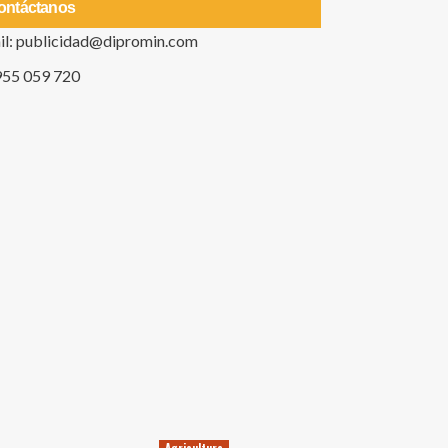
ontáctanos
il: publicidad@dipromin.com
955 059 720
Agricultura