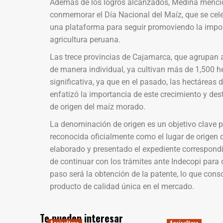
Además de los logros alcanzados, Medina mencio
conmemorar el Día Nacional del Maíz, que se cel
una plataforma para seguir promoviendo la impor
agricultura peruana.
Las trece provincias de Cajamarca, que agrupan 
de manera individual, ya cultivan más de 1,500 h
significativa, ya que en el pasado, las hectáreas
enfatizó la importancia de este crecimiento y de
de origen del maíz morado.
La denominación de origen es un objetivo clave p
reconocida oficialmente como el lugar de origen
elaborado y presentado el expediente correspondie
de continuar con los trámites ante Indecopi para 
paso será la obtención de la patente, lo que co
producto de calidad única en el mercado.
Te pueden interesar
Agricultura
Agricultura