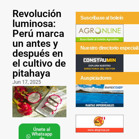
Revolución
Suscríbase al boleín
luminosa:
Perú marca
un antes y
Nuestro directorio especial
después en
el cultivo de
pitahaya
Auspiciadores
Jun 17, 2025
Únete al
Whatsapp
de