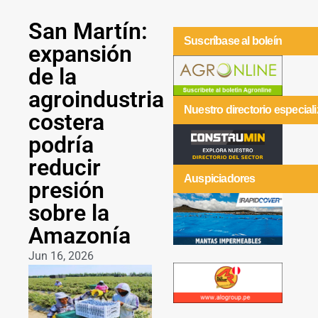
San Martín:
Suscríbase al boleín
expansión
de la
agroindustria
Nuestro directorio especial
costera
podría
reducir
Auspiciadores
presión
sobre la
Amazonía
Jun 16, 2026