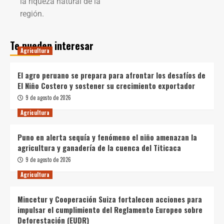
la riqueza natural de la
región.
Te pueden interesar
Agricultura
El agro peruano se prepara para afrontar los desafíos de
El Niño Costero y sostener su crecimiento exportador
9 de agosto de 2026
Agricultura
Puno en alerta sequía y fenómeno el niño amenazan la
agricultura y ganadería de la cuenca del Titicaca
9 de agosto de 2026
Agricultura
Mincetur y Cooperación Suiza fortalecen acciones para
impulsar el cumplimiento del Reglamento Europeo sobre
Deforestación (EUDR)