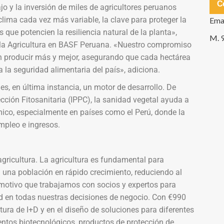
C
jo y la inversión de miles de agricultores peruanos
lima cada vez más variable, la clave para proteger la
Ema
 que potencien la resiliencia natural de la planta»,
M. 
a la Agricultura en BASF Peruana. «Nuestro compromiso
an producir más y mejor, asegurando que cada hectárea
 la seguridad alimentaria del país», adiciona.
 es, en última instancia, un motor de desarrollo. De
cción Fitosanitaria (IPPC), la sanidad vegetal ayuda a
mico, especialmente en países como el Perú, donde la
empleo e ingresos.
gricultura. La agricultura es fundamental para
a una población en rápido crecimiento, reduciendo al
motivo que trabajamos con socios y expertos para
d en todas nuestras decisiones de negocio. Con €990
tura de I+D y en el diseño de soluciones para diferentes
ntos biotecnológicos, productos de protección de