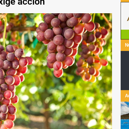
xige acción
Nu
A