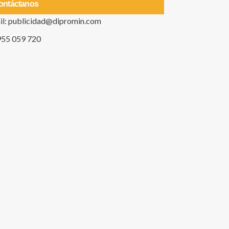
ontáctanos
il: publicidad@dipromin.com
955 059 720