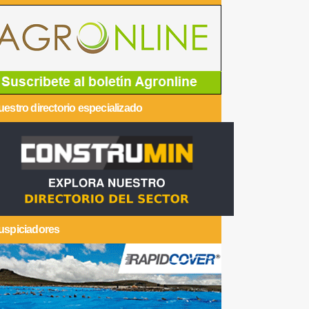
estro directorio especializado
uspiciadores