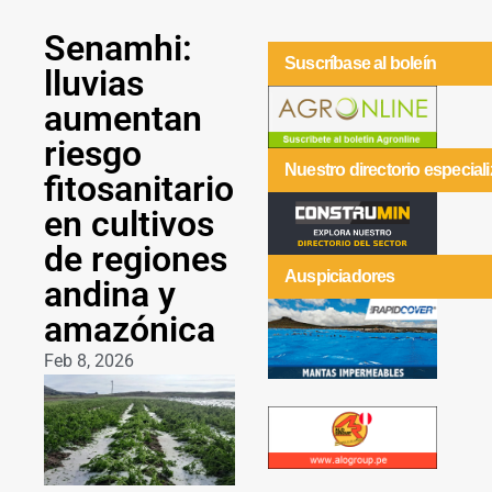
Senamhi:
Suscríbase al boleín
lluvias
aumentan
riesgo
Nuestro directorio especial
fitosanitario
en cultivos
de regiones
Auspiciadores
andina y
amazónica
Feb 8, 2026