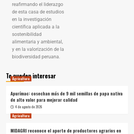
reafirmando el liderazgo
de esta casa de estudios
en la investigación
científica aplicada a la
sostenibilidad
alimentaria y ambiental,
y en la valorización de la
biodiversidad peruana.
Te pueden interesar
Agricultura
Apurímac: cosechan más de 9 mil semillas de papa nativa
de alto valor para mejorar calidad
4 de agosto de 2026
Agricultura
MIDAGRI reconoce el aporte de productores agrarios en