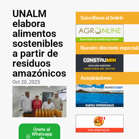
UNALM
Suscríbase al boleín
elabora
alimentos
sostenibles
Nuestro directorio especial
a partir de
residuos
amazónicos
Auspiciadores
Oct 20, 2025
Únete al
Whatsapp
de