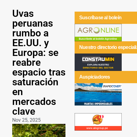
Uvas
Suscríbase al boleín
peruanas
rumbo a
EE.UU. y
Nuestro directorio especial
Europa: se
reabre
espacio tras
Auspiciadores
saturación
en
mercados
clave
Nov 25, 2025