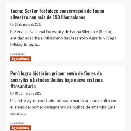
sobre
Peruano
Jessica
Tacna: Serfor fortalece conservación de fauna
Luna,
silvestre con más de 150 liberaciones
presidenta
de
20 de mayo de 2026
la
El Servicio Nacional Forestal y de Fauna Silvestre (Serfor),
SNP:
entidad adscrita al Ministerio de Desarrollo Agrario y Riego
“Si
(Midagri), logró...
no
ocurre
Leer
Leer más
una
Agricultura
más
segunda
sobre
temporada
Tacna:
Perú logra histórico primer envío de flores de
de
Serfor
amaryllis a Estados Unidos bajo nuevo sistema
pesca,
fortalece
fitosanitario
será
conservación
un
de
19 de mayo de 2026
golpe
fauna
El sector agroexportador peruano marcó un nuevo hito con
no
silvestre
el envío del primer cargamento de bulbos de amaryllis (una
solo
con
para
vistosa...
más
el
de
Leer
Leer más
sector,
150
Agricultura
más
sino
liberaciones