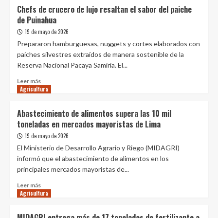
MIDAGRI
Chefs de crucero de lujo resaltan el sabor del paiche
colocará
de Puinahua
3500
mil
19 de mayo de 2026
toneladas
Prepararon hamburguesas, nuggets y cortes elaborados con
de
paiches silvestres extraídos de manera sostenible de la
arroz
Reserva Nacional Pacaya Samiria. El...
de
la
Leer
Leer más
agricultura
Agricultura
más
familiar
sobre
en
Chefs
Abastecimiento de alimentos supera las 10 mil
el
de
toneladas en mercados mayoristas de Lima
mercado
crucero
estatal
de
19 de mayo de 2026
y
lujo
El Ministerio de Desarrollo Agrario y Riego (MIDAGRI)
regional
resaltan
informó que el abastecimiento de alimentos en los
el
principales mercados mayoristas de...
sabor
del
Leer
Leer más
paiche
Agricultura
más
de
sobre
Puinahua
Abastecimiento
MIDAGRI entrega más de 17 toneladas de fertilizante a