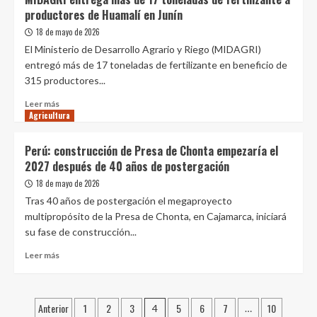
de
productores de Huamalí en Junín
alimentos
supera
18 de mayo de 2026
las
El Ministerio de Desarrollo Agrario y Riego (MIDAGRI)
10
entregó más de 17 toneladas de fertilizante en beneficio de
mil
315 productores...
toneladas
en
Leer
Leer más
mercados
Agricultura
más
mayoristas
sobre
de
MIDAGRI
Perú: construcción de Presa de Chonta empezaría el
Lima
entrega
2027 después de 40 años de postergación
más
de
18 de mayo de 2026
17
Tras 40 años de postergación el megaproyecto
toneladas
multipropósito de la Presa de Chonta, en Cajamarca, iniciará
de
su fase de construcción...
fertilizante
a
Leer
Leer más
productores
más
de
sobre
Huamalí
Perú:
Paginación
en
Anterior
1
2
3
5
6
7
10
construcción
4
…
Junín