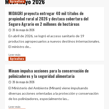
Mes:
mayo 2026
Agricultura
MIDAGRI proyecta entregar 40 mil títulos de
propiedad rural al 2026 y destaca cobertura del
Seguro Agrario en 2 millones de hectáreas
20 de mayo de 2026
En abril de 2026, se logró el acceso sanitario de 19
productos agropecuarios a nuevos destinos internacionales.
El ministro de...
Leer
Leer más
Agricultura
más
sobre
MIDAGRI
Minam impulsa acciones para la conservación de
proyecta
polinizadores y la seguridad alimentaria
entregar
40
20 de mayo de 2026
mil
El Ministerio del Ambiente (Minam) viene impulsando
títulos
diversas acciones orientadas a la protección y conservación
de
de los polinizadores, especialmente las...
propiedad
rural
Leer
Leer más