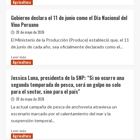
al
Agricultura
más
2026
sobre
y
Minam
Gobierno declara el 11 de junio como el Día Nacional del
destaca
impulsa
Vino Peruano
cobertura
acciones
del
para
20 de mayo de 2026
Seguro
la
El Ministerio de la Producción (Produce) estableció que, el 11
Agrario
conservación
de junio de cada año, sea oficialmente declarado como el...
en
de
2
polinizadores
Leer
Leer más
millones
y
Agricultura
más
de
la
sobre
hectáreas
seguridad
Gobierno
Jessica Luna, presidenta de la SNP: “Si no ocurre una
alimentaria
declara
segunda temporada de pesca, será un golpe no solo
el
para el sector, sino para el país”
11
de
20 de mayo de 2026
junio
La actual campaña de pesca de anchoveta atraviesa un
como
escenario marcado por el calentamiento del mar y la
el
suspensión temporal...
Día
Nacional
Leer
Leer más
del
Agricultura
más
Vino