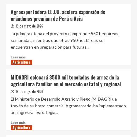
sobre
para
Perú
el
Agroexportadora EE.UU. acelera expansión de
logra
país”
arándanos premium de Perú a Asia
histórico
primer
19 de mayo de 2026
envío
La primera etapa del proyecto comprende 550 hectáreas
de
sembradas, mientras que otras 950 hectáreas se
flores
encuentran en preparación para futuras...
de
amaryllis
Leer
Leer más
a
Agricultura
más
Estados
sobre
Unidos
Agroexportadora
MIDAGRI colocará 3500 mil toneladas de arroz de la
bajo
EE.UU.
agricultura familiar en el mercado estatal y regional
nuevo
acelera
sistema
expansión
19 de mayo de 2026
fitosanitario
de
El Ministerio de Desarrollo Agrario y Riego (MIDAGRI), a
arándanos
través de su brazo comercial Agromercado, ha implementado
premium
una agresiva estrategia...
de
Perú
Leer
Leer más
a
Agricultura
más
Asia
sobre