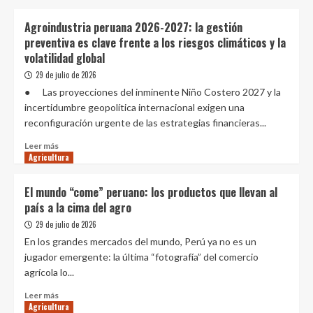
móvil
sobre
para
MIDAGRI
Agroindustria peruana 2026-2027: la gestión
agricultores
superó
preventiva es clave frente a los riesgos climáticos y la
y
los
volatilidad global
emprendedores
S/
rurales
516
29 de julio de 2026
millones
● Las proyecciones del inminente Niño Costero 2027 y la
en
incertidumbre geopolítica internacional exigen una
créditos
reconfiguración urgente de las estrategias financieras...
del
Fondo
Leer
Leer más
Agroperú
Agricultura
más
al
sobre
primer
Agroindustria
El mundo “come” peruano: los productos que llevan al
semestre
peruana
país a la cima del agro
de
2026-
2026
2027:
29 de julio de 2026
la
En los grandes mercados del mundo, Perú ya no es un
gestión
jugador emergente: la última “fotografía” del comercio
preventiva
agrícola lo...
es
clave
Leer
Leer más
frente
Agricultura
más