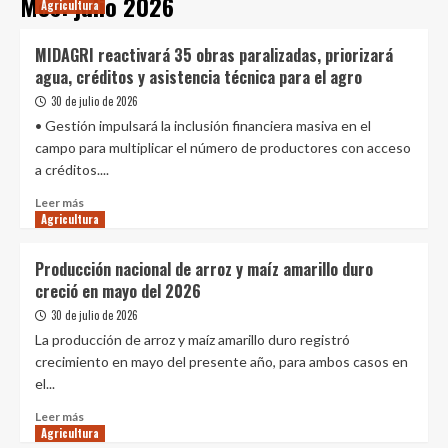
Mes:
julio 2026
Agricultura
MIDAGRI reactivará 35 obras paralizadas, priorizará
agua, créditos y asistencia técnica para el agro
30 de julio de 2026
• Gestión impulsará la inclusión financiera masiva en el
campo para multiplicar el número de productores con acceso
a créditos....
Leer
Leer más
Agricultura
más
sobre
MIDAGRI
Producción nacional de arroz y maíz amarillo duro
reactivará
creció en mayo del 2026
35
obras
30 de julio de 2026
paralizadas,
La producción de arroz y maíz amarillo duro registró
priorizará
crecimiento en mayo del presente año, para ambos casos en
agua,
el...
créditos
y
Leer
Leer más
asistencia
Agricultura
más
técnica