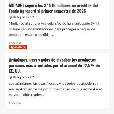
prevención
Impulsan
MIDAGRI superó los S/ 516 millones en créditos del
frente
la
Fondo Agroperú al primer semestre de 2026
a
productividad
El
agraria
26 de julio de 2026
Niño
con
Mediante el Seguro Agrícola SAC se han registrado S/ 44
y
créditos
millones en indemnizaciones para proteger a pequeños
obras
de
productores ante pérdidas...
de
activo
riego
fijo
Leer
Leer más
Agricultura
más
sobre
MIDAGRI
Arándanos, uvas y polos de algodón: los productos
superó
peruanos más afectados por el arancel de 12,5% de
los
EE. UU.
S/
516
26 de julio de 2026
millones
Los arándanos, las uvas frescas y los polos de algodón se
en
encuentran entre los productos peruanos que enfrentarán
créditos
mayores dificultades...
del
Fondo
Leer
Leer más
Agroperú
más
al
sobre