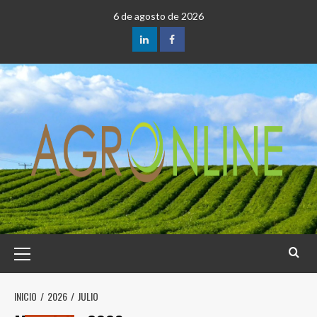
Saltar
6 de agosto de 2026
al
contenido
LinkedIn
Facebook
Menú
principal
INICIO
2026
JULIO