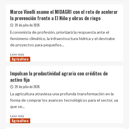
a
sobre
los
El
Marco Vinelli asume el MIDAGRI con el reto de acelerar
riesgos
mundo
la prevención frente a El Niño y obras de riego
climáticos
“come”
y
peruano:
29 de julio de 2026
la
los
Economista de profesión, priorizará la respuesta ante el
volatilidad
productos
fenómeno climático, la infraestructura hídrica y el destrabe
global
que
de proyectos para pequeños...
llevan
al
Leer
Leer más
país
Agricultura
más
a
sobre
la
Marco
Impulsan la productividad agraria con créditos de
cima
Vinelli
activo fijo
del
asume
agro
el
29 de julio de 2026
MIDAGRI
La agricultura atraviesa una profunda transformación en la
con
forma de comprar los avances tecnológicos para el sector, ya
el
que se...
reto
de
Leer
Leer más
acelerar
Agricultura
más
la
sobre