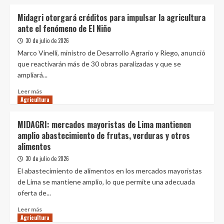
sobre
para
Producción
Midagri otorgará créditos para impulsar la agricultura
el
nacional
ante el fenómeno de El Niño
agro
de
arroz
30 de julio de 2026
y
Marco Vinelli, ministro de Desarrollo Agrario y Riego, anunció
maíz
que reactivarán más de 30 obras paralizadas y que se
amarillo
ampliará...
duro
creció
Leer
Leer más
en
Agricultura
más
mayo
sobre
del
Midagri
MIDAGRI: mercados mayoristas de Lima mantienen
2026
otorgará
amplio abastecimiento de frutas, verduras y otros
créditos
alimentos
para
impulsar
30 de julio de 2026
la
El abastecimiento de alimentos en los mercados mayoristas
agricultura
de Lima se mantiene amplio, lo que permite una adecuada
ante
oferta de...
el
fenómeno
Leer
Leer más
de
Agricultura
más
El