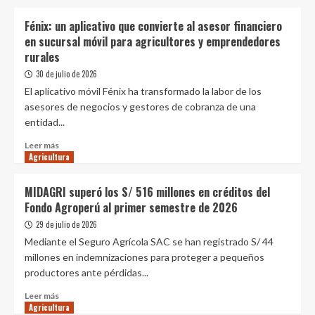
sobre
Niño
MIDAGRI:
Fénix: un aplicativo que convierte al asesor financiero
mercados
en sucursal móvil para agricultores y emprendedores
mayoristas
rurales
de
Lima
30 de julio de 2026
mantienen
El aplicativo móvil Fénix ha transformado la labor de los
amplio
asesores de negocios y gestores de cobranza de una
abastecimiento
entidad...
de
frutas,
Leer
Leer más
verduras
Agricultura
más
y
sobre
otros
Fénix:
MIDAGRI superó los S/ 516 millones en créditos del
alimentos
un
Fondo Agroperú al primer semestre de 2026
aplicativo
que
29 de julio de 2026
convierte
Mediante el Seguro Agrícola SAC se han registrado S/ 44
al
millones en indemnizaciones para proteger a pequeños
asesor
productores ante pérdidas...
financiero
en
Leer
Leer más
sucursal
Agricultura
más